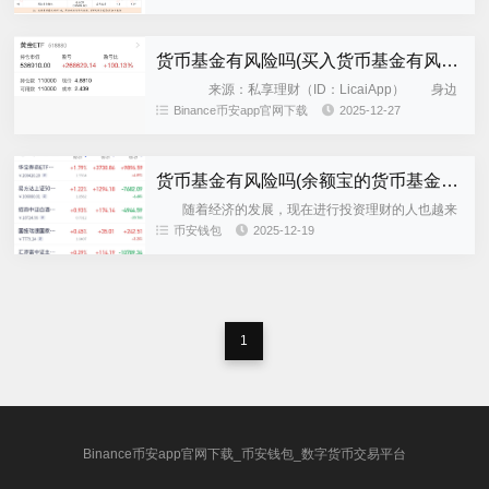
讯的理财通、京东的小金库、百度的百赚、网易理
财……等等，这些产品也是...
货币基金有风险吗(买入货币基金有风险吗)
来源：私享理财（ID：LicaiApp） 身边
很多朋友没有理财的习惯，也不是不知道理财的重要
Binance币安app官网下载
2025-12-27
性，就是懒，宁愿在高通胀中看钱慢慢缩水。我觉得
情绪有点失控...
货币基金有风险吗(余额宝的货币基金有风险吗)
随着经济的发展，现在进行投资理财的人也越来
越多了，而每每提到投资理财，大家最关注的就是收
币安钱包
2025-12-19
益状况了。在风险相当的情况下，当然是收益越高越
好了，那么2017年都...
1
Binance币安app官网下载_币安钱包_数字货币交易平台