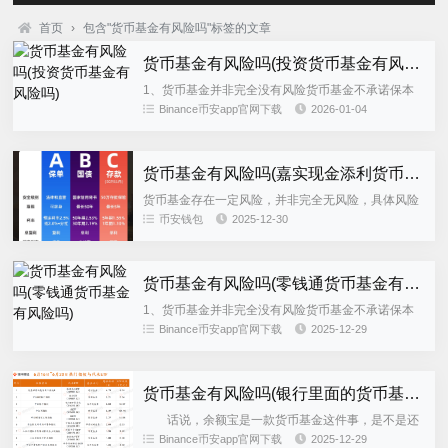
首页
›
包含"货币基金有风险吗"标签的文章
货币基金有风险吗(投资货币基金有风险吗)
1、货币基金并非完全没有风险货币基金不承诺保本
及最低收益货币市场基金明确不承诺本金在任何时候
Binance币安app官网下载
2026-01-04
都不发生亏损，也不保证最低预期年化收益率其收益
与市场利率基金持仓券种...
货币基金有风险吗(嘉实现金添利货币基金有风险吗)
货币基金存在一定风险，并非完全无风险，具体风险
类型如下信用风险货币基金主要投资于短期债券和货
币安钱包
2025-12-30
币市场工具，通常持有高信用评级的债券以降低风险
但若发行机构违约如企业...
货币基金有风险吗(零钱通货币基金有风险吗)
1、货币基金并非完全没有风险货币基金不承诺保本
及最低收益货币市场基金明确不承诺本金在任何时候
Binance币安app官网下载
2025-12-29
都不发生亏损，也不保证最低预期年化收益率其收益
与市场利率基金持仓券种...
货币基金有风险吗(银行里面的货币基金有风险吗)
话说，余额宝是一款货币基金这件事，是不是还
有不少童鞋搞不清楚？ 除了余额宝之外，还有腾
Binance币安app官网下载
2025-12-29