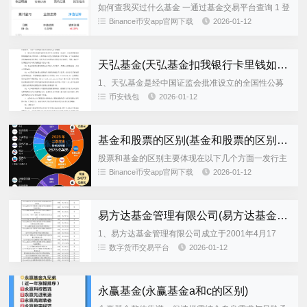
如何查我买过什么基金 一通过基金交易平台查询 1 登
录你所使用的基金交易平台或基金公司的官方网站2
Binance币安app官网下载
2026-01-12
进入个人账户，查看所持有的基金列表3 列表将显示
你购买的所有...
天弘基金(天弘基金扣我银行卡里钱如何取回)
1、天弘基金是经中国证监会批准设立的全国性公募
基金管理公司，成立于2004年11月8日，注册资本
币安钱包
2026-01-12
5143亿元核心定位与业务范围天弘基金以“稳健理
财，值得信赖”为...
基金和股票的区别(基金和股票的区别是什么)
股票和基金的区别主要体现在以下几个方面一发行主
体不同股票是股份公司发行的所有权凭证，投资者购
Binance币安app官网下载
2026-01-12
买股票后成为公司股东，享有参与决策分红等权利股
票的本质是公司股权的直...
易方达基金管理有限公司(易方达基金管理有限公司官网)
1、易方达基金管理有限公司成立于2001年4月17
日，注册资本12亿元人民币，是中国基金行业知名品
数字货币交易平台
2026-01-12
牌，位列中国十大基金管理公司之一公司旗下设有北
京广州上海南京成...
永赢基金(永赢基金a和c的区别)