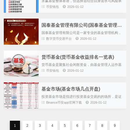
永赢基金整体靠谱，但选择需结合自身需求与风险承
受能力，谨慎评估产品特性机构资质与综合实力永赢
币安钱包
2026-01-12
基金是宁波银行与新加坡华侨银行合资设立的正规金
融机构，具备合法合规的...
国泰基金管理有限公司(国泰基金管理有限公司是什么)
国泰基金管理有限公司是一家专业的基金管理机构，
核心职能是发行投资和管理各类基金产品其具体业务
数字货币交易平台
2026-01-12
范围和资质特点如下1 核心业务基金全链条管理作为
基金管理公司，国泰基...
货币基金(货币基金收益排名一览表)
货币基金是聚集社会闲散资金，由基金管理人运作基
金托管人保管资金的一种开放式基金，专门投向风险
币安钱包
2026-01-12
较小的货币市场工具其核心特征如下1资金投向与风
险特性货币基金主要投资...
基金市场(基金市场几点开盘)
投资基金市场是指进行投资基金交易的的场所，是证
券市场的一部分它之所以能够成为业界金融市场中不
Binance币安app官网下载
2026-01-12
可缺少的组成部分，一方面是由于投资基金作为一种
投资工具所固有的特点和...
1
2
3
4
5
6
7
8
9