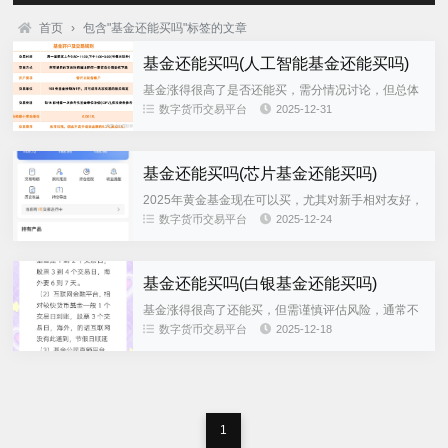
首页
›
包含"基金还能买吗"标签的文章
基金还能买吗(人工智能基金还能买吗)
基金涨得很高了是否还能买，需分情况讨论，但总体
高位买入风险较大，需谨慎决策若基金本身质量优
数字货币交易平台
2025-12-31
秀，仍可能继续上涨，但需警惕回调风险优质基金可
能因基本面改善或市场情绪...
基金还能买吗(芯片基金还能买吗)
2025年黄金基金现在可以买，尤其对新手相对友好，
但需结合自身风险承受能力谨慎决策一2025年黄金基
数字货币交易平台
2025-12-24
金“走红”的核心原因避险需求激增全球经济不确定性
加剧，黄金作...
基金还能买吗(白银基金还能买吗)
基金涨得很高了还能买，但需谨慎评估风险，通常不
建议高位买入从风险角度分析，高位买入的潜在损失
数字货币交易平台
2025-12-18
较大基金属于波动型产品，其价格随市场供需经济环
境及行业变化而波动若基...
1